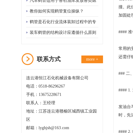
汽车鹤管适用于各石油库发放各类燃
撞。此
料油的设备
教你如何实现鹤管复位操纵？
加固处
鹤管是石化行业流体装卸过程中的专
####
用设备
装车鹤管的结构设计应遵循什么原则
常用的
还需仔
联系方式
more +
### 
连云港恒江石化机械设备有限公司
电话：0518-86296267
#### 
手机：13675228671
联系人：王经理
发油台
地址：江苏连云港赣榆区城西镇工业园
时，先
区
邮箱：lyghjsh@163.com
####