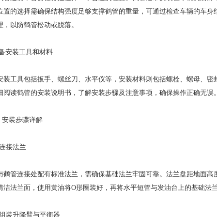
位置的选择需确保结构强度足够支撑鹤管的重量，可通过检查车辆的车身
理，以防鹤管松动或脱落。
 准备安装工具和材料
安装工具包括扳手、螺丝刀、水平仪等，安装材料则包括螺栓、螺母、密
细阅读鹤管的安装说明书，了解安装步骤及注意事项，确保操作正确无误
二、安装步骤详解
1. 连接法兰
与鹤管连接处配有标准法兰，需确保基础法兰牢固可靠。法兰盘距地面高度一般为2
清洁法兰面，使用黄油将O形圈装好，再将水平短管与发油台上的基础法
 2. 组装升降臂与平衡器