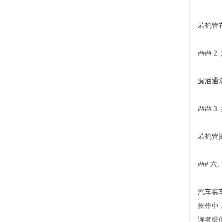
若鹤管
#### 
漏油通
#### 
若鹤管
### 
汽车装
操作中
读者提