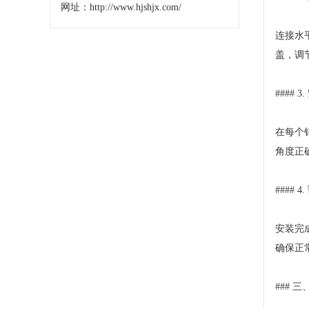
网址：http://www.hjshjx.com/
连接水
盖，调节
####
在每个
角度正
#### 
安装完
确保正
### 