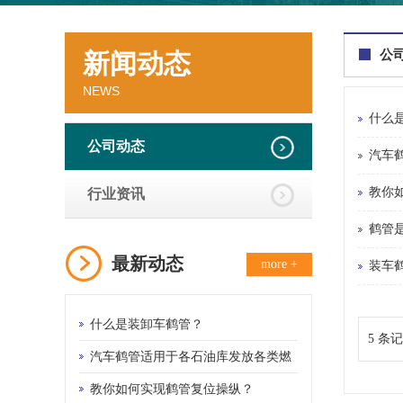
公
新闻动态
NEWS
什么
公司动态
汽车
教你
行业资讯
鹤管
最新动态
more +
装车
什么是装卸车鹤管？
5 条记
汽车鹤管适用于各石油库发放各类燃
料油的设备
教你如何实现鹤管复位操纵？