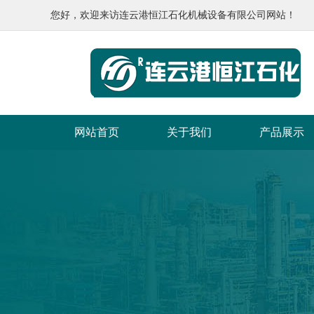
您好，欢迎来访连云港恒江石化机械设备有限公司网站！
网站首页
关于我们
产品展示