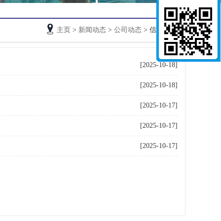
主页
>
新闻动态
>
公司动态
> 信息列表
[2025-10-18]
[2025-10-18]
[2025-10-17]
[2025-10-17]
[2025-10-17]