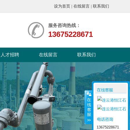
设为首页
|
在线留言
|
联系我们
服务咨询热线：
13675228671
人才招聘
在线留言
联系我们
13675228671